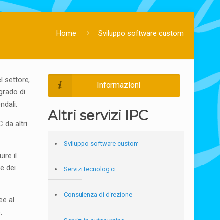
Home
Sviluppo software custom
l settore,
Informazioni
grado di
ndali.
Altri servizi IPC
 da altri
Sviluppo software custom
ire il
ne dei
Servizi tecnologici
Consulenza di direzione
ee al
.