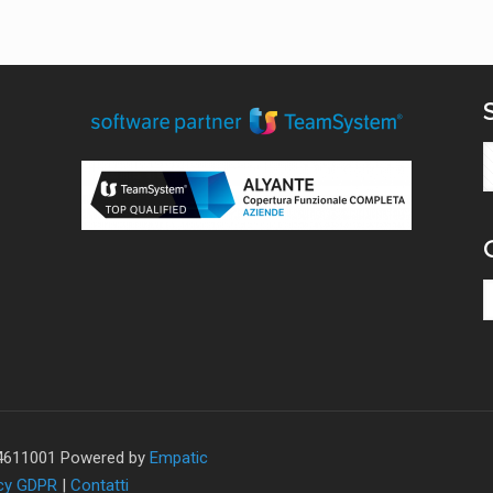
424611001 Powered by
Empatic
acy GDPR
|
Contatti