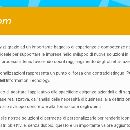
tom
izi
, grazie ad un importante bagaglio di esperienze e competenze ne
deale per supportare le imprese nello sviluppo di nuove soluzioni in 
 processi interni, favorendo così il raggiungimento degli obiettivi azie
onalizzazioni rappresenta un punto di forza che contraddistingue IPC
dell’Information Tecnology.
do di adattare l’applicativo alle specifiche esigenze aziendali e di segu
se realizzativa, dall’analisi delle necessità di business, alla definizio
ino allo sviluppo concreto e alla formazione degli utenti.
 delle nostre soluzioni ci permette di personalizzarle per renderle idon
tri obiettivi e, senza dubbio, questo è un importante valore aggiunto